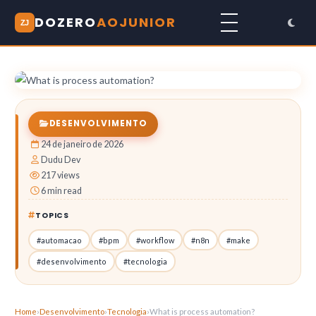
DOZERO
AOJUNIOR
ZJ
DESENVOLVIMENTO
24 de janeiro de 2026
Dudu Dev
217 views
6 min read
TOPICS
#automacao
#bpm
#workflow
#n8n
#make
#desenvolvimento
#tecnologia
Home
›
Desenvolvimento
›
Tecnologia
›
What is process automation?