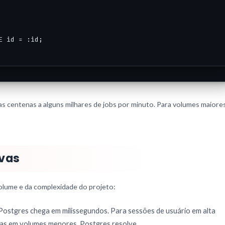
 id = :id;

 centenas a alguns milhares de jobs por minuto. Para volumes maiores,
vas
olume e da complexidade do projeto:
 Postgres chega em milissegundos. Para sessões de usuário em alta
ltas em volumes menores, Postgres resolve.