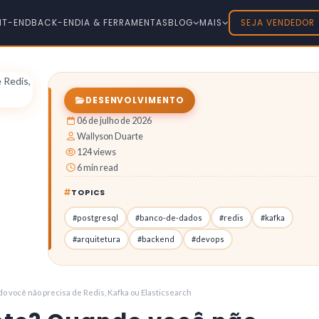
NT-END
BACK-END
IA & FERRAMENTAS
BLOG
MAIS
SEJA VENDEDOR
DESENVOLVIMENTO
06 de julho de 2026
Wallyson Duarte
124 views
6 min read
TOPICS
#postgresql
#banco-de-dados
#redis
#kafka
#arquitetura
#backend
#devops
o você não precisa de Redis, Kafka ou Elasticsearch