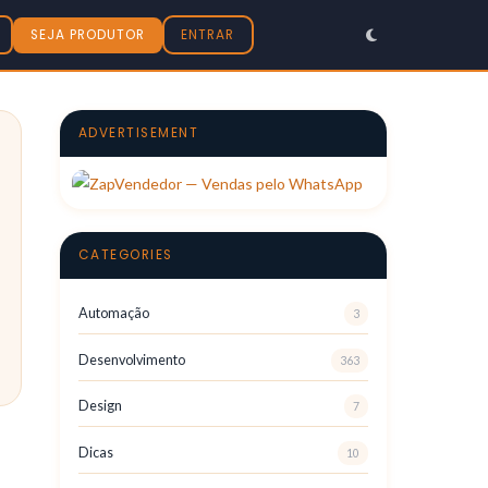
SEJA PRODUTOR
ENTRAR
ADVERTISEMENT
CATEGORIES
Automação
3
Desenvolvimento
363
Design
7
Dicas
10