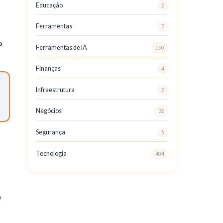
Educação
2
Ferramentas
7
o
Ferramentas de IA
190
Finanças
4
Infraestrutura
2
Negócios
32
Segurança
5
Tecnologia
404
o