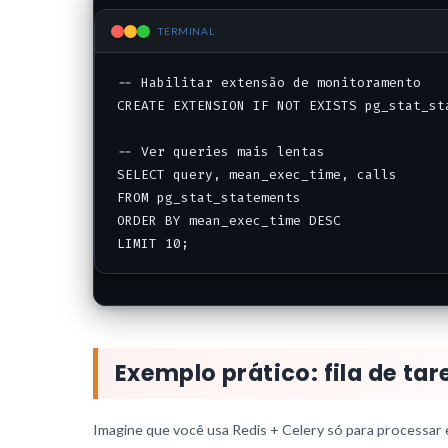
TERMINAL
-- Habilitar extensão de monitoramento

CREATE EXTENSION IF NOT EXISTS pg_stat_sta
-- Ver queries mais lentas

SELECT query, mean_exec_time, calls

FROM pg_stat_statements

ORDER BY mean_exec_time DESC

LIMIT 10;
Exemplo prático: fila de ta
Imagine que você usa Redis + Celery só para processar