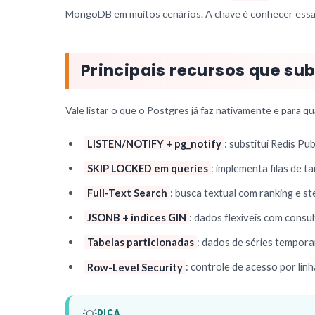
MongoDB em muitos cenários. A chave é conhecer essas 
Principais recursos que su
Vale listar o que o Postgres já faz nativamente e para qu
LISTEN/NOTIFY + pg_notify
: substitui Redis P
SKIP LOCKED em queries
: implementa filas de
Full-Text Search
: busca textual com ranking e s
JSONB + índices GIN
: dados flexíveis com cons
Tabelas particionadas
: dados de séries tempor
Row-Level Security
: controle de acesso por lin
DICA