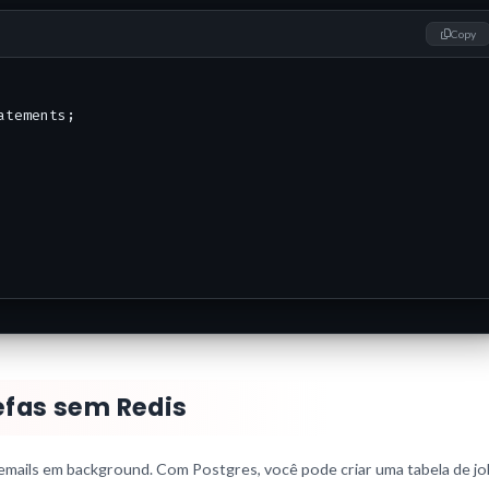
Copy
tements;

refas sem Redis
 emails em background. Com Postgres, você pode criar uma tabela de jo