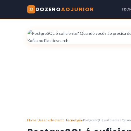
DOZERO
AOJUNIOR
FRO
ZJ
Home
›
Desenvolvimento
›
Tecnologia
›
PostgreSQL é suficiente? Quand