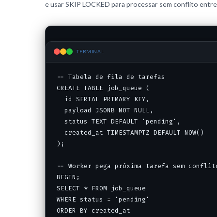
e usar SKIP LOCKED para processar sem conflito entre
TERMINAL
-- Tabela de fila de tarefas

CREATE TABLE job_queue (

  id SERIAL PRIMARY KEY,

  payload JSONB NOT NULL,

  status TEXT DEFAULT 'pending',

  created_at TIMESTAMPTZ DEFAULT NOW()

);

-- Worker pega próxima tarefa sem conflito
BEGIN;

SELECT * FROM job_queue

WHERE status = 'pending'

ORDER BY created_at
