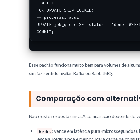
LIMIT 1

FOR UPDATE SKIP LOCKED;

-- processar aqui

UPDATE job_queue SET status = 'done' WHERE
COMMIT;
Esse padrão funciona muito bem para volumes de algumas
sim faz sentido avaliar Kafka ou RabbitMQ.
Comparação com alternati
Não existe resposta única. A comparação depende do v
Redis
: vence em latência pura (microssegundos).
escala, Redis ainda é melhor. Para cache de consu