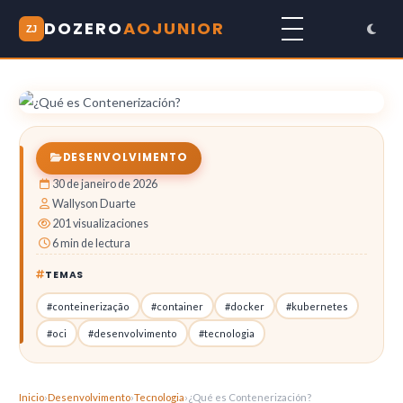
DOZERO
AOJUNIOR
ZJ
DESENVOLVIMENTO
30 de janeiro de 2026
Wallyson Duarte
201 visualizaciones
6 min de lectura
TEMAS
#conteinerização
#container
#docker
#kubernetes
#oci
#desenvolvimento
#tecnologia
Inicio
›
Desenvolvimento
›
Tecnologia
›
¿Qué es Contenerización?