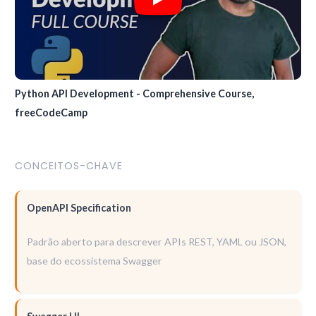
Python API Development - Comprehensive Course,
freeCodeCamp
CONCEITOS-CHAVE
OpenAPI Specification
Padrão aberto para descrever APIs REST, YAML ou JSON,
base do ecossistema Swagger