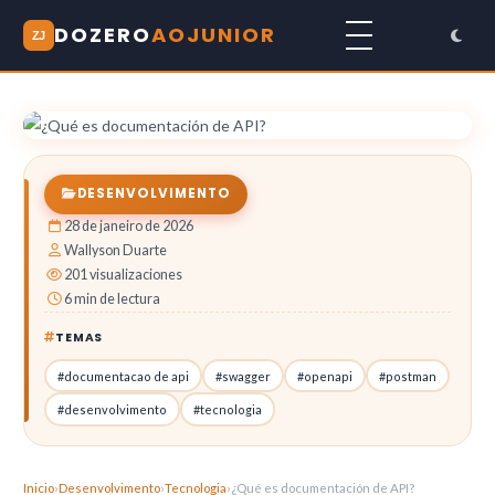
DOZERO
AOJUNIOR
ZJ
DESENVOLVIMENTO
28 de janeiro de 2026
Wallyson Duarte
201 visualizaciones
6 min de lectura
TEMAS
#documentacao de api
#swagger
#openapi
#postman
#desenvolvimento
#tecnologia
Inicio
›
Desenvolvimento
›
Tecnologia
›
¿Qué es documentación de API?