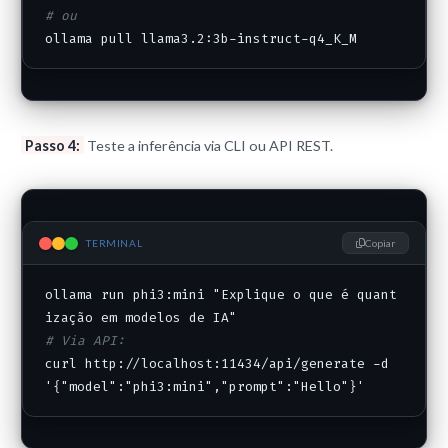
# ou
ollama pull llama3.2:3b-instruct-q4_K_M
Passo 4:
Teste a inferência via CLI ou API REST.
TERMINAL
Copiar
ollama run phi3:mini "Explique o que é quant
# Via API:
curl http://localhost:11434/api/generate -d 
'{"model":"phi3:mini","prompt":"Hello"}'