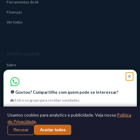
Ferramentas de IA
Finanças
Ver todas
Institucional
Sobre
Contato
×
Privacidade
💬 Gostou? Compartilhe com quem pode se interessar!
Feed RSS
👥 Entre no grupo para receber novidades:
Entrar no grupo
Usamos cookies para analytics e publicidade. Veja nossa
Politica
de Privacidade
.
Newsletter
Não, obrigado
Recusar
Aceitar todos
Receba dicas de estudo e carreira em TI direto no seu e-mail