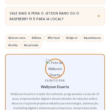
Apenas para baixar o modelo pela primeira vez. Após o
download, o Ollama funciona completamente offline. Isso e
VALE MAIS A PENA O JETSON NANO OU O
uma das principais vantagens para aplicações de edge
RASPBERRY PI 5 PARA IA LOCAL?
computing com privacidade.
O Jetson Nano tem vantagem clara para LLMs por causa da
GPU CUDA, que acelera a inferência. O Raspberry Pi 5 não tem
#jetson-nano
#ollama
#llm-local
#edge-ai
#quantizacao
GPU dedicada para CUDA, então e muito mais lento para
modelos de linguagem. Para visão computacional simples, o Pi
#nvidia
#ia-privada
5 pode ser suficiente.
ESCRITO POR
Wallyson Duarte
Wallyson Duarte é criador de conteúdo, programador a mais de 15
anos, empreendedor digital e desenvolvedor de soluções online.
Atua na criação de projetos voltados para tecnologia, automação,
marketing digital e sistemas para empresas, sempre buscando