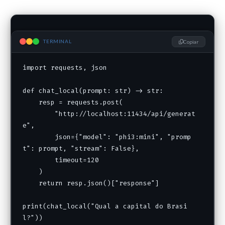
TERMINAL
Copiar
import requests, json

def chat_local(prompt: str) -> str:

    resp = requests.post(

        "http://localhost:11434/api/generat
e",

        json={"model": "phi3:mini", "promp
t": prompt, "stream": False},

        timeout=120

    )

    return resp.json()["response"]

print(chat_local("Qual a capital do Brasi
l?"))