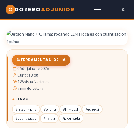
DOZERO
AOJUNIOR
ZJ
FERRAMENTAS-DE-IA
06 de julho de 2026
CuritibaBlog
126 visualizaciones
7 min de lectura
TEMAS
#jetson-nano
#ollama
#llm-local
#edge-ai
#quantizacao
#nvidia
#ia-privada