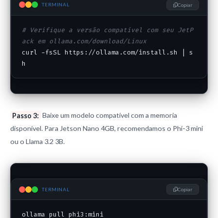
TERMINAL
Copiar
# Verifique a versão compatível com seu JetP
ack em ollama.com/download/Linux
curl -fsSL https://ollama.com/install.sh | s
h
Passo 3:
Baixe um modelo compatível com a memoria
disponível. Para Jetson Nano 4GB, recomendamos o Phi-3 mini
ou o Llama 3.2 3B.
TERMINAL
Copiar