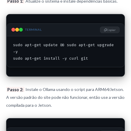
Passo 1:
Atualize o sistema e instale dependências básicas.
TERMINAL
Copiar
sudo apt-get update && sudo apt-get upgrade 
-y

sudo apt-get install -y curl git
Passo 2:
Instale o Ollama usando o script para ARM64/Jetson.
A versão padrão do site pode não funcionar, então use a versão
compilada para o Jetson.