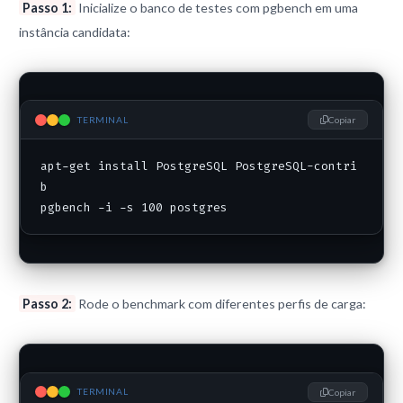
Passo 1:
Inicialize o banco de testes com pgbench em uma
instância candidata:
TERMINAL
Copiar
apt-get install PostgreSQL PostgreSQL-contri
b

pgbench -i -s 100 postgres
Passo 2:
Rode o benchmark com diferentes perfis de carga:
TERMINAL
Copiar