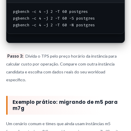
pgbench -c 4 -j 2 -T 60 postgres

pgbench -c 4 -j 2 -T 60 -S postgres

pgbench -c 4 -j 2 -T 60 -N postgres
Passo 3:
Divida o TPS pelo preço horário da instância para
calcular custo por operação. Compare com outra instância
candidata e escolha com dados reais do seu workload
específico.
Exemplo prático: migrando de m5 para
m7g
Um cenário comum e times que ainda usam instâncias m5