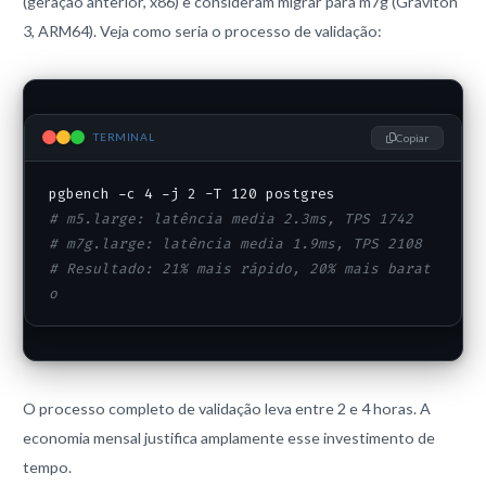
(geração anterior, x86) e consideram migrar para m7g (Graviton
3, ARM64). Veja como seria o processo de validação:
TERMINAL
Copiar
# m5.large: latência media 2.3ms, TPS 1742
# m7g.large: latência media 1.9ms, TPS 2108
# Resultado: 21% mais rápido, 20% mais barat
o
O processo completo de validação leva entre 2 e 4 horas. A
economia mensal justifica amplamente esse investimento de
tempo.