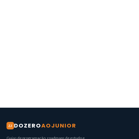
DOZERO
AOJUNIOR
ZJ
Guias de programação, roadmaps de estudo e