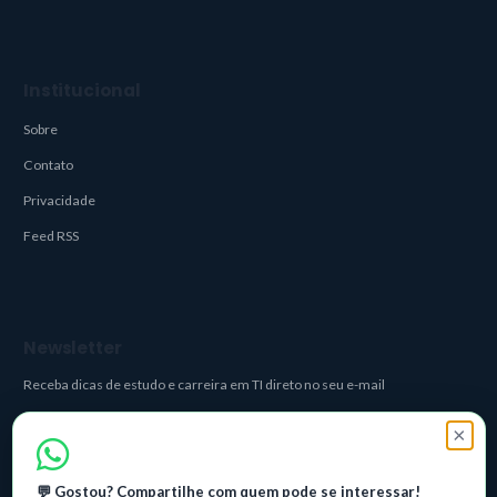
Institucional
Sobre
Contato
Privacidade
Feed RSS
Newsletter
Receba dicas de estudo e carreira em TI direto no seu e-mail
×
Quanto é 7 + 6?
💬 Gostou? Compartilhe com quem pode se interessar!