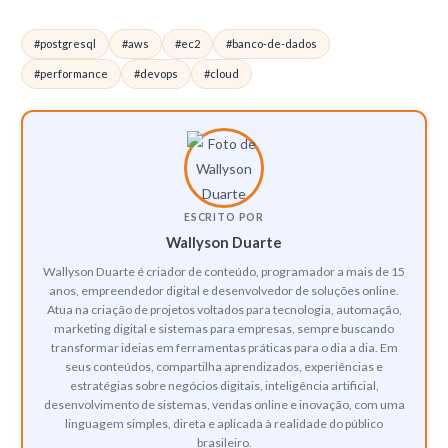
Não para banco de dados principal em produção. Spot pode
gargalo e query ou hardware.
ser interrompido a qualquer momento. E uma opcao valida
#postgresql
#aws
#ec2
#banco-de-dados
para ambientes de staging ou para replicas de leitura com
reconexao automática configurada na aplicação.
#performance
#devops
#cloud
ESCRITO POR
Wallyson Duarte
Wallyson Duarte é criador de conteúdo, programador a mais de 15
anos, empreendedor digital e desenvolvedor de soluções online.
Atua na criação de projetos voltados para tecnologia, automação,
marketing digital e sistemas para empresas, sempre buscando
transformar ideias em ferramentas práticas para o dia a dia. Em
seus conteúdos, compartilha aprendizados, experiências e
estratégias sobre negócios digitais, inteligência artificial,
desenvolvimento de sistemas, vendas online e inovação, com uma
linguagem simples, direta e aplicada à realidade do público
brasileiro.