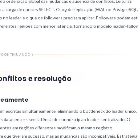
ndo ordenação global das mudanças e ausência de conflitos. Leituras
do a carga de queries SELECT. O log de replicação (WAL no PostgreSQL,
o no leader e o que os followers precisam aplicar. Followers podem est
iferentes regiões com menor latência, tornando o modelo leader-follo
CONTINUANDO ↓
onflitos e resolução
aneamente
tem escritas simultaneamente, eliminando o bottleneck do leader único.
os datacenters sem latência de round-trip ao leader centralizado. O
clientes em regiões diferentes modificam o mesmo registro
m que tiveram sucesso, mas as mudanças são incompatíveis. Estratégia