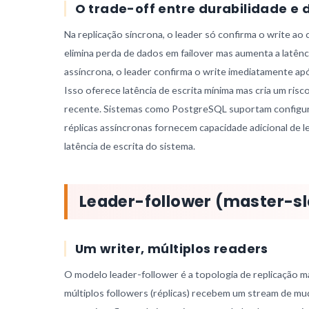
O trade-off entre durabilidade 
Na replicação síncrona, o leader só confirma o write ao 
elimina perda de dados em failover mas aumenta a latênci
assíncrona, o leader confirma o write imediatamente ap
Isso oferece latência de escrita mínima mas cria um ris
recente. Sistemas como PostgreSQL suportam configuraçõ
réplicas assíncronas fornecem capacidade adicional de le
latência de escrita do sistema.
Leader-follower (master-s
Um writer, múltiplos readers
O modelo leader-follower é a topologia de replicação ma
múltiplos followers (réplicas) recebem um stream de mu