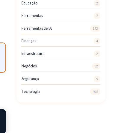
Educação
2
Ferramentas
7
Ferramentas de IA
192
Finanças
4
Infraestrutura
2
Negócios
32
Segurança
5
Tecnologia
406