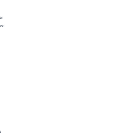
ar
wer
s