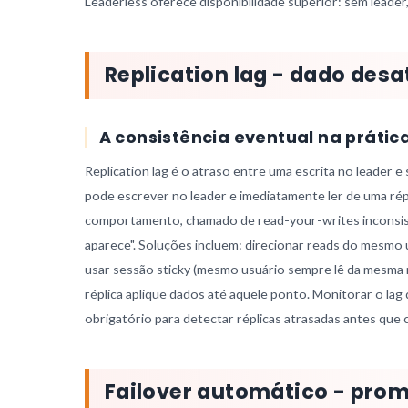
Leaderless oferece disponibilidade superior: sem leader
Replication lag - dado desa
A consistência eventual na prátic
Replication lag é o atraso entre uma escrita no leader e
pode escrever no leader e imediatamente ler de uma répl
comportamento, chamado de read-your-writes inconsiste
aparece". Soluções incluem: direcionar reads do mesmo u
usar sessão sticky (mesmo usuário sempre lê da mesma ré
réplica aplique dados até aquele ponto. Monitorar o la
obrigatório para detectar réplicas atrasadas antes que 
Failover automático - prom