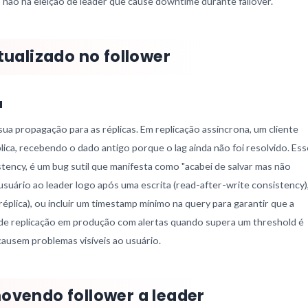
, não há eleição de leader que cause downtime durante failover.
tualizado no follower
a
 sua propagação para as réplicas. Em replicação assíncrona, um cliente
ica, recebendo o dado antigo porque o lag ainda não foi resolvido. Ess
ncy, é um bug sutil que manifesta como "acabei de salvar mas não
suário ao leader logo após uma escrita (read-after-write consistency)
plica), ou incluir um timestamp mínimo na query para garantir que a
g de replicação em produção com alertas quando supera um threshold é
causem problemas visíveis ao usuário.
ovendo follower a leader