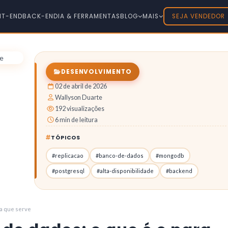
NT-END
BACK-END
IA & FERRAMENTAS
BLOG
MAIS
SEJA VENDEDOR
DESENVOLVIMENTO
02 de abril de 2026
Wallyson Duarte
192 visualizações
6 min de leitura
TÓPICOS
#replicacao
#banco-de-dados
#mongodb
#postgresql
#alta-disponibilidade
#backend
ra que serve