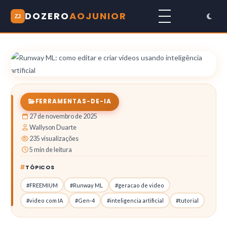
DOZERO
AOJUNIOR
ZJ
FERRAMENTAS-DE-IA
27 de novembro de 2025
Wallyson Duarte
235 visualizações
5 min de leitura
TÓPICOS
#FREEMIUM
#Runway ML
#geracao de video
#video com IA
#Gen-4
#inteligencia artificial
#tutorial