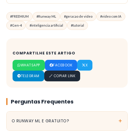
#FREEMIUM
#Runway ML
#geracao de video
#video com IA
#Gen-4
#inteligencia artificial
#tutorial
COMPARTILHE ESTE ARTIGO
WHATSAPP
FACEBOOK
X
🔗 COPIAR LINK
TELEGRAM
Perguntas Frequentes
O RUNWAY ML E GRATUITO?
O plano gratuito oferece 125 créditos de uso único (não