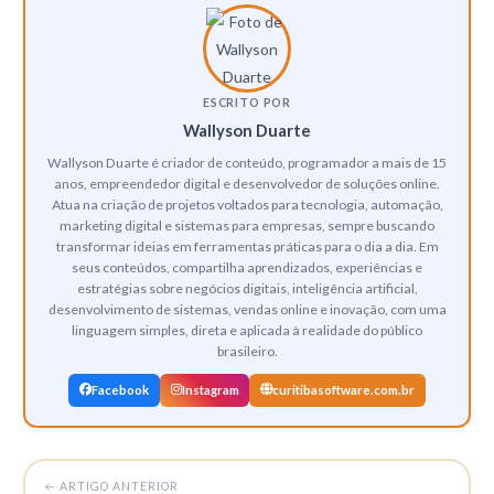
endereços que você digitou. O sistema volta a usar o DNS do
seu provedor sem nenhum efeito permanente.
ESCRITO POR
Wallyson Duarte
Wallyson Duarte é criador de conteúdo, programador a mais de 15
anos, empreendedor digital e desenvolvedor de soluções online.
Atua na criação de projetos voltados para tecnologia, automação,
marketing digital e sistemas para empresas, sempre buscando
transformar ideias em ferramentas práticas para o dia a dia. Em
seus conteúdos, compartilha aprendizados, experiências e
estratégias sobre negócios digitais, inteligência artificial,
desenvolvimento de sistemas, vendas online e inovação, com uma
linguagem simples, direta e aplicada à realidade do público
brasileiro.
Facebook
Instagram
curitibasoftware.com.br
← ARTIGO ANTERIOR