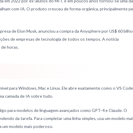
ada em 2022 por ex-alunos do MIT, e em poucos anos tornou-se uma d
lham com IA. O produto cresceu de forma orgânica, principalmente pe
presa de Elon Musk, anunciou a compra da Anysphere por US$ 60 bilho
sições de empresas de tecnologia de todos os tempos. A noticia
 de horas.
onível para Windows, Mac e Linux. Ele abre exatamente como o VS Code
ma camada de IA sobre tudo.
ódigo para modelos de linguagem avançados como GPT-4 e Claude. O
dendo da tarefa. Para completar uma linha simples, usa um modelo mai
usa um modelo mais poderoso.