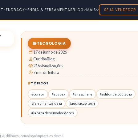
NT-END
BACK-END
IA & FERRAMENTAS
BLOG
MAIS
SEJA VENDEDOR
TECNOLOGIA
17 de junho de 2026
CuritibaBlog
216 visualizações
7 min de leitura
TÓPICOS
#cursor
#spacex
#anysphere
#editor de código ia
#ferramentas de ia
#aquisicao tech
#ia para desenvolvedores
 60 bilhões: como isso impacta os devs?