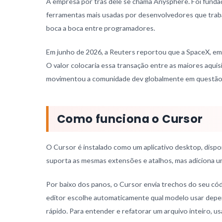
A empresa por tras dele se chama Anysphere. Foi fund
ferramentas mais usadas por desenvolvedores que traba
boca a boca entre programadores.
Em junho de 2026, a Reuters reportou que a SpaceX, em
O valor colocaria essa transação entre as maiores aqui
movimentou a comunidade dev globalmente em questão
Como funciona o Cursor
O Cursor é instalado como um aplicativo desktop, disp
suporta as mesmas extensões e atalhos, mas adiciona u
Por baixo dos panos, o Cursor envia trechos do seu c
editor escolhe automaticamente qual modelo usar depen
rápido. Para entender e refatorar um arquivo inteiro, 