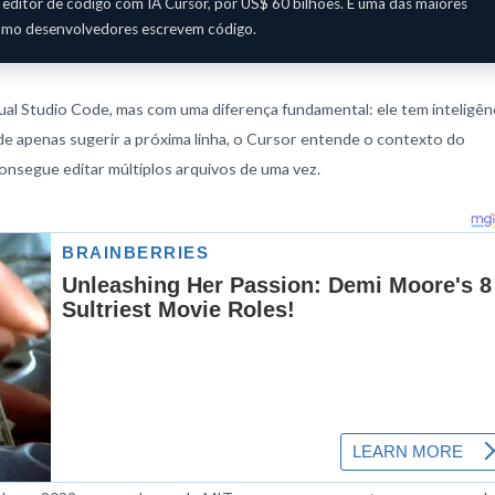
ditor de código com IA Cursor, por US$ 60 bilhoes. É uma das maiores
 como desenvolvedores escrevem código.
al Studio Code, mas com uma diferença fundamental: ele tem inteligên
z de apenas sugerir a próxima linha, o Cursor entende o contexto do
onsegue editar múltiplos arquivos de uma vez.