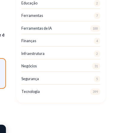
Educação
2
Ferramentas
7
Ferramentas de IA
188
e é
Finanças
4
Infraestrutura
2
Negócios
31
Segurança
5
Tecnologia
399