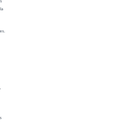
as
la
es.
,
s