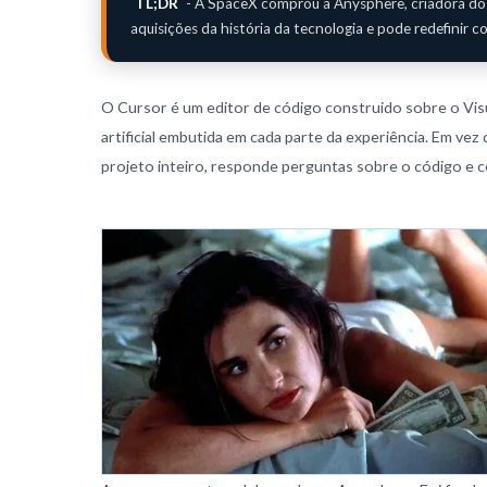
TL;DR
- A SpaceX comprou a Anysphere, criadora do e
aquisições da história da tecnologia e pode redefinir
O Cursor é um editor de código construido sobre o Visu
artificial embutida em cada parte da experiência. Em ve
projeto inteiro, responde perguntas sobre o código e c