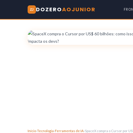
DOZERO
AOJUNIOR
FRO
ZJ
Início
›
Tecnologia
›
Ferramentas de IA
›
SpaceX compra o Cursor por US$