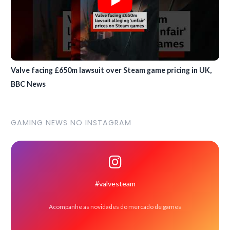
Valve facing £650m lawsuit over Steam game pricing in UK,
BBC News
GAMING NEWS NO INSTAGRAM
#valvesteam
Acompanhe as novidades do mercado de games