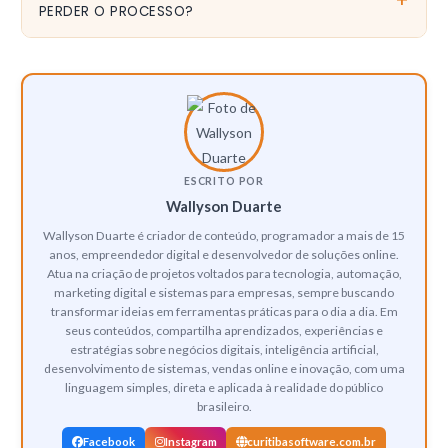
outras plataformas do que na Steam. Isso inclui preços de
PERDER O PROCESSO?
jogos, DLCs e Steam Keys. A Valve não confirmou
As consequências potenciais incluem: redução da comissão de
publicamente os termos exatos, mas o Competition Appeal
30% para algo próximo de 17-18%, eliminação das cláusulas
Tribunal considerou as alegações suficientemente respaldáveis
de paridade de preços, e um precedente jurídico que poderia
para certificar o caso.
inspirar ações similares em outros países. Na prática, poderia
haver mais fragmentação do mercado de launchers, mas
também maior competitividade de preços entre plataformas.
ESCRITO POR
Wallyson Duarte
Wallyson Duarte é criador de conteúdo, programador a mais de 15
anos, empreendedor digital e desenvolvedor de soluções online.
Atua na criação de projetos voltados para tecnologia, automação,
marketing digital e sistemas para empresas, sempre buscando
transformar ideias em ferramentas práticas para o dia a dia. Em
seus conteúdos, compartilha aprendizados, experiências e
estratégias sobre negócios digitais, inteligência artificial,
desenvolvimento de sistemas, vendas online e inovação, com uma
linguagem simples, direta e aplicada à realidade do público
brasileiro.
Facebook
Instagram
curitibasoftware.com.br