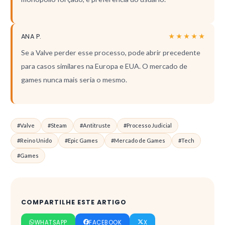
ANA P.
★★★★★
Se a Valve perder esse processo, pode abrir precedente
para casos similares na Europa e EUA. O mercado de
games nunca mais seria o mesmo.
#Valve
#Steam
#Antitruste
#Processo Judicial
#Reino Unido
#Epic Games
#Mercado de Games
#Tech
#Games
COMPARTILHE ESTE ARTIGO
WHATSAPP
FACEBOOK
X