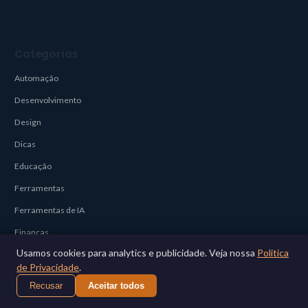
Categorias
Automação
Desenvolvimento
Design
Dicas
Educação
Ferramentas
Ferramentas de IA
Finanças
Usamos cookies para analytics e publicidade. Veja nossa
Politica
Ver todas
de Privacidade
.
Recusar
Aceitar todos