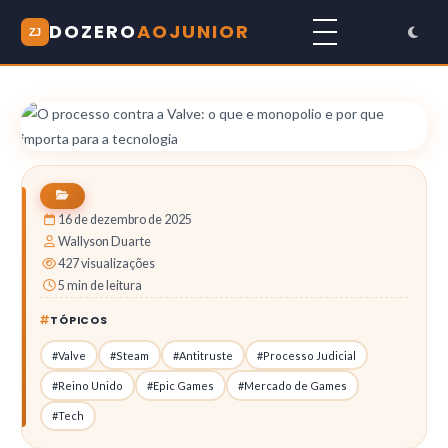
DOZERO
AOJUNIOR
ZJ
16 de dezembro de 2025
Wallyson Duarte
427 visualizações
5 min de leitura
TÓPICOS
#Valve
#Steam
#Antitruste
#Processo Judicial
#Reino Unido
#Epic Games
#Mercado de Games
#Tech