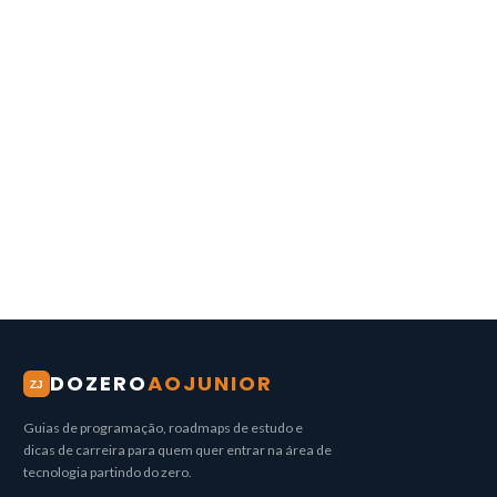
DOZERO
AOJUNIOR
ZJ
Guias de programação, roadmaps de estudo e
dicas de carreira para quem quer entrar na área de
tecnologia partindo do zero.