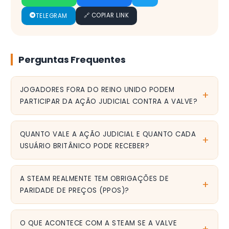
🔗 COPIAR LINK
TELEGRAM
Perguntas Frequentes
JOGADORES FORA DO REINO UNIDO PODEM
PARTICIPAR DA AÇÃO JUDICIAL CONTRA A VALVE?
Não diretamente. A ação é restrita a residentes da Inglaterra,
País de Gales, Irlanda do Norte e Escócia que compraram
QUANTO VALE A AÇÃO JUDICIAL E QUANTO CADA
jogos na Steam entre junho de 2018 e junho de 2024.
USUÁRIO BRITÂNICO PODE RECEBER?
Jogadores brasileiros não estão incluídos, mas um possível
A ação totaliza £656 milhões (cerca de US$ 899 milhões). As
precedente favorável poderia inspirar ações similares em
estimativas apontam compensação individual entre £22 e £44
A STEAM REALMENTE TEM OBRIGAÇÕES DE
outros países.
por usuário elegivãel, proporcional ao valor gasto na
PARIDADE DE PREÇOS (PPOS)?
plataforma durante o período questionado.
Segundo a ação judicial, sim. As PPOs são cláusulas que
impedem desenvolvedoras de vender jogos mais baratos em
O QUE ACONTECE COM A STEAM SE A VALVE